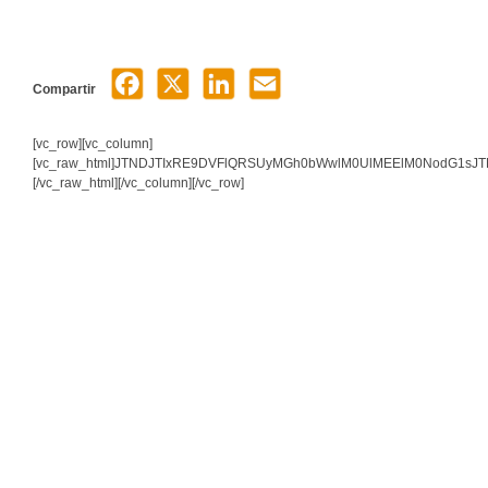
Compartir
[vc_row][vc_column]
[vc_raw_html]JTNDJTIxRE9DVFlQRSUyMGh0bWwlM0UlMEElM0NodG1
[/vc_raw_html][/vc_column][/vc_row]