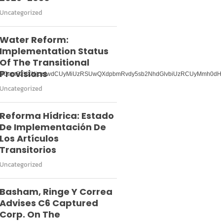
Uncategorized
Water Reform:
Implementation Status
Of The Transitional
Provisions
JTJGamF2YXNjcmlwdCUyMiUzRSUwQXdpbmRvdy5sb2NhdGlvbiUzRCUyMmh0d
Uncategorized
Reforma Hídrica: Estado
De Implementación De
Los Artículos
Transitorios
Uncategorized
Basham, Ringe Y Correa
Advises C6 Captured
Corp. On The