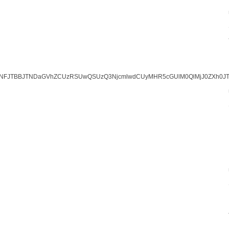
sJTNFJTBBJTNDaGVhZCUzRSUwQSUzQ3NjcmlwdCUyMHR5cGUlM0QlMjJ0ZXh0