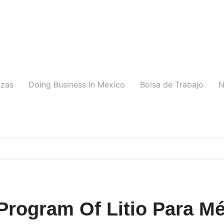
nzas
Doing Business In Mexico
Bolsa de Trabajo
N
 Program Of Litio Para M