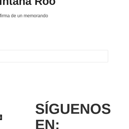
intana Roo
y firma de un memorando
SÍGUENOS
S
EN: