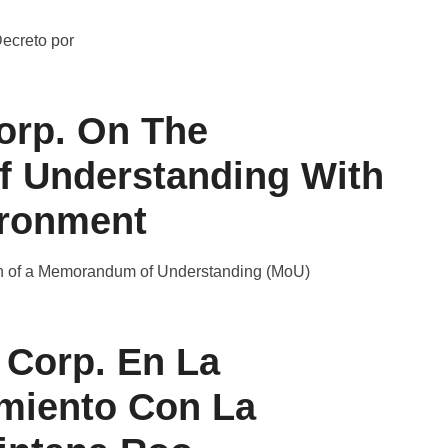
Decreto por
orp. On The
f Understanding With
ironment
ion of a Memorandum of Understanding (MoU)
 Corp. En La
miento Con La