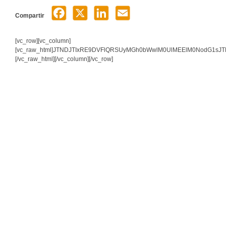
Compartir
[vc_row][vc_column]
[vc_raw_html]JTNDJTIxRE9DVFlQRSUyMGh0bWwlM0UlMEElM0NodG1s
[/vc_raw_html][/vc_column][/vc_row]