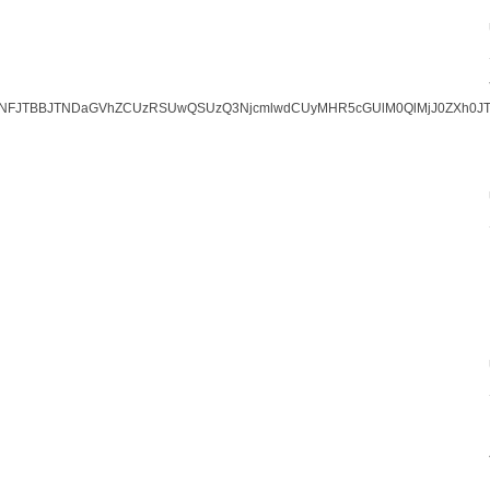
JTNFJTBBJTNDaGVhZCUzRSUwQSUzQ3NjcmlwdCUyMHR5cGUlM0QlMjJ0ZXh0J