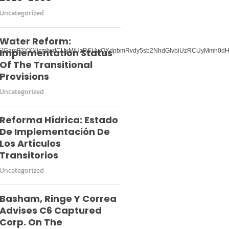
Uncategorized
Water Reform:
Implementation Status
TJGamF2YXNjcmlwdCUyMiUzRSUwQXdpbmRvdy5sb2NhdGlvbiUzRCUyMmh0dHB
Of The Transitional
Provisions
Uncategorized
Reforma Hídrica: Estado
De Implementación De
Los Artículos
Transitorios
Uncategorized
Basham, Ringe Y Correa
Advises C6 Captured
Corp. On The