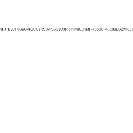
JTNFJTBBJTNDaGVhZCUzRSUwQSUzQ3NjcmlwdCUyMHR5cGUlM0QlMjJ0ZXh0J