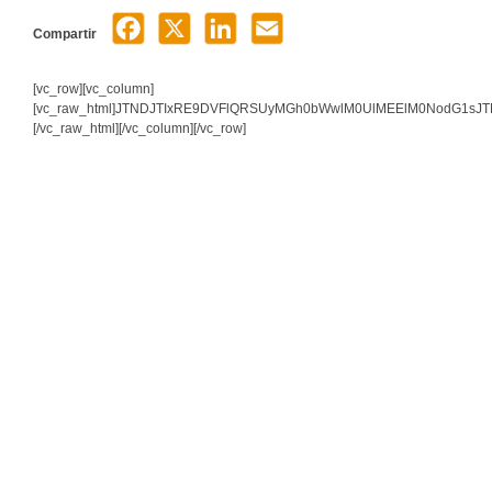
Compartir
[vc_row][vc_column]
[vc_raw_html]JTNDJTIxRE9DVFlQRSUyMGh0bWwlM0UlMEElM0NodG1s
[/vc_raw_html][/vc_column][/vc_row]