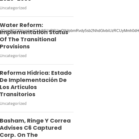
Uncategorized
Water Reform:
Implementation Status
TJGamF2YXNjcmlwdCUyMiUzRSUwQXdpbmRvdy5sb2NhdGlvbiUzRCUyMmh0dHB
Of The Transitional
Provisions
Uncategorized
Reforma Hídrica: Estado
De Implementación De
Los Artículos
Transitorios
Uncategorized
Basham, Ringe Y Correa
Advises C6 Captured
Corp. On The