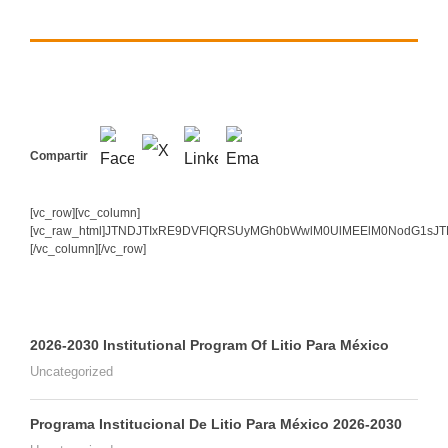
Compartir
[vc_row][vc_column]
[vc_raw_html]JTNDJTIxRE9DVFlQRSUyMGh0bWwlM0UlMEElM0NodG1s
[/vc_column][/vc_row]
2026-2030 Institutional Program Of Litio Para México
Uncategorized
Programa Institucional De Litio Para México 2026-2030