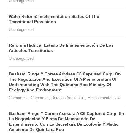
Uncategorized
Water Reform: Implementation Status Of The
Transitional Provisions
Uncategorized
Reforma Hídrica: Estado De Implementación De Los
Artículos Transitorios
Uncategorized
Basham, Ringe Y Correa Advises C6 Captured Corp. On
The Negotiation And Execution Of A Memorandum Of
Understanding With The Quintana Roo Ministry Of
Ecology And Environment
Corporativo
,
Corporate
,
Derecho Ambiental
,
Environmental Law
Basham, Ringe Y Correa Asesora A C6 Captured Corp. En
La Negociación Y Firma De Memorando De
Entendimiento Con La Secretaría De Ecología Y Medio
Ambiente De Quintana Roo