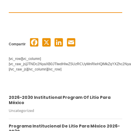
Compartir
[vc_row][vc_column]
[vc_raw_js]JTNDc2NyaXB0JTIwdHlwZSUzRCUyMnRleHQlMkZqYXZhc2Ny
[/vc_raw_js][/vc_column][/vc_row]
2026-2030 Institutional Program Of Litio Para
México
Uncategorized
Programa Institucional De Litio Para México 2026-