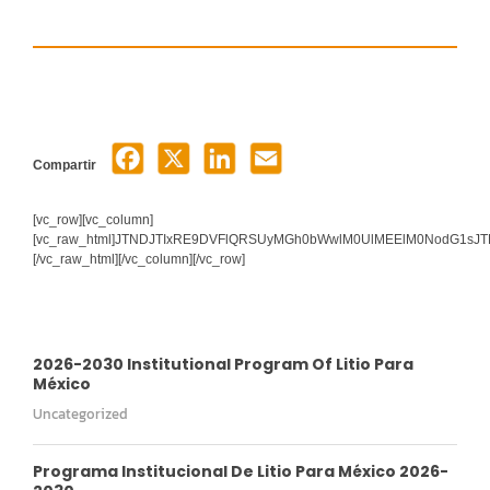
Compartir
[vc_row][vc_column]
[vc_raw_html]JTNDJTIxRE9DVFlQRSUyMGh0bWwlM0UlMEElM0NodG1s
[/vc_raw_html][/vc_column][/vc_row]
2026-2030 Institutional Program Of Litio Para
México
Uncategorized
Programa Institucional De Litio Para México 2026-