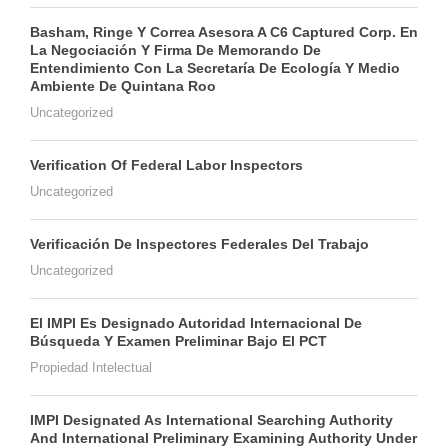
Basham, Ringe Y Correa Asesora A C6 Captured Corp. En
La Negociación Y Firma De Memorando De
Entendimiento Con La Secretaría De Ecología Y Medio
Ambiente De Quintana Roo
Uncategorized
Verification Of Federal Labor Inspectors
Uncategorized
Verificación De Inspectores Federales Del Trabajo
Uncategorized
El IMPI Es Designado Autoridad Internacional De
Búsqueda Y Examen Preliminar Bajo El PCT
Propiedad Intelectual
IMPI Designated As International Searching Authority
And International Preliminary Examining Authority Under