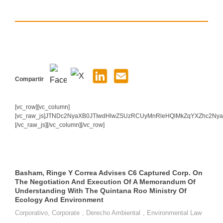
Compartir
[vc_row][vc_column]
[vc_raw_js]JTNDc2NyaXB0JTIwdHlwZSUzRCUyMnRleHQlMkZqYXZhc2N
[/vc_raw_js][/vc_column][/vc_row]
Basham, Ringe Y Correa Advises C6 Captured Corp. On
The Negotiation And Execution Of A Memorandum Of
Understanding With The Quintana Roo Ministry Of
Ecology And Environment
Corporativo
,
Corporate
,
Derecho Ambiental
,
Environmental Law