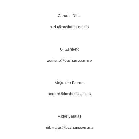
Gerardo Nieto
nieto@basham.com.mx
Gil Zenteno
zenteno@basham.com.mx
Alejandro Barrera
barrera@basham.com.mx
Víctor Barajas
mbarajas@basham.com.mx