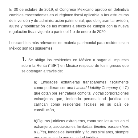
El 30 de octubre de 2019, el Congreso Mexicano aprobó en definitiva
cambios trascendentes en el régimen fiscal aplicable a las estructuras
de inversión y de administración patrimonial, que obligarán la revisión,
ajuste y modificación de las mismas a efecto de cumplir con la nueva
regulación fiscal vigente a partir del 1 o de enero de 2020.
Los cambios más relevantes en materia patrimonial para residentes en
México son los siguientes:
1.
Se obliga los residentes en México a pagar el Impuesto
sobre la Renta (“ISR”) en México respecto de los ingresos que
se obtengan a través de:
a) Entidades extranjeras transparentes fiscalmente
como pudieran ser una
Limited Liability Company
(LLC)
que optan por ser tratada como tal y otras corporaciones
extranjeras que, teniendo personalidad jurídica no
califican como residentes fiscales en su país de
constitución;
b)Figuras jurídicas extranjeras, como son los
trusts
en el
extranjero, asociaciones limitadas (
limited partnerships
o
LP’s
), fondos de inversión y figuras similares, siempre
que carezcan de personalidad jurídica.