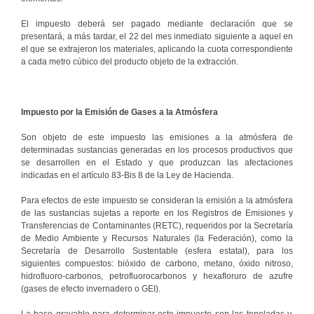
El impuesto deberá ser pagado mediante declaración que se
presentará, a más tardar, el 22 del mes inmediato siguiente a aquel en
el que se extrajeron los materiales, aplicando la cuota correspondiente
a cada metro cúbico del producto objeto de la extracción.
Impuesto por la Emisión de Gases a la Atmósfera
Son objeto de este impuesto las emisiones a la atmósfera de
determinadas sustancias generadas en los procesos productivos que
se desarrollen en el Estado y que produzcan las afectaciones
indicadas en el artículo 83-Bis 8 de la Ley de Hacienda.
Para efectos de este impuesto se consideran la emisión a la atmósfera
de las sustancias sujetas a reporte en los Registros de Emisiones y
Transferencias de Contaminantes (RETC), requeridos por la Secretaría
de Medio Ambiente y Recursos Naturales (la Federación), como la
Secretaría de Desarrollo Sustentable (esfera estatal), para los
siguientes compuestos: bióxido de carbono, metano, óxido nitroso,
hidrofluoro-carbonos, petrofluorocarbonos y hexafloruro de azufre
(gases de efecto invernadero o GEI).
La base gravable para determinar este impuesto son las toneladas y,