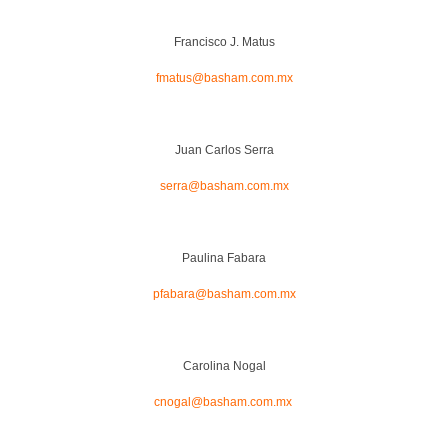
Francisco J. Matus
fmatus@basham.com.mx
Juan Carlos Serra
serra@basham.com.mx
Paulina Fabara
pfabara@basham.com.mx
Carolina Nogal
cnogal@basham.com.mx