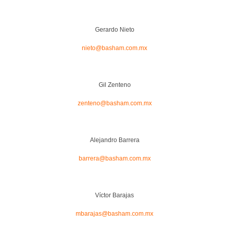
Gerardo Nieto
nieto@basham.com.mx
Gil Zenteno
zenteno@basham.com.mx
Alejandro Barrera
barrera@basham.com.mx
Víctor Barajas
mbarajas@basham.com.mx