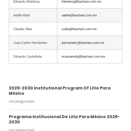
Eduardo Kleinberg
kleinberg@basham.com.mx
Adolfo Athié
aathie@basham.com.mx
Claudio Ulloa
culloa@basham.com.mx
Juan Carlos Hernández
jhernandez@basham.com.mx
Eduardo Castañeda
ecastaneda@basham.com.mx
2026-2030 Institutional Program Of Litio Para
México
Uncategorized
Programa Institucional De Litio Para México 2026-
2030
Uncategorized