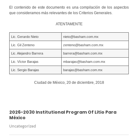
El contenido de este documento es una compilación de los aspectos
que consideramos más relevantes de los Criterios Generales.
ATENTAMENTE
Lic. Gerardo Nieto
nieto@basham.com.mx
Lic. Gil Zenteno
zenteno@basham.com.mx
Lic. Alejandro Barrera
barrera@basham.com.mx
Lic. Víctor Barajas
mbarajas@basham.com.mx
Lic. Sergio Barajas
barajas@basham.com.mx
Ciudad de México, 20 de diciembre, 2018
2026-2030 Institutional Program Of Litio Para
México
Uncategorized