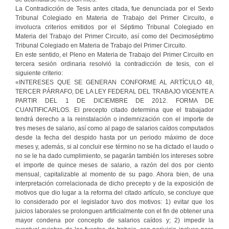
La Contradicción de Tesis antes citada, fue denunciada por el Sexto
Tribunal Colegiado en Materia de Trabajo del Primer Circuito, e
involucra criterios emitidos por el Séptimo Tribunal Colegiado en
Materia del Trabajo del Primer Circuito, así como del Decimoséptimo
Tribunal Colegiado en Materia de Trabajo del Primer Circuito.
En este sentido, el Pleno en Materia de Trabajo del Primer Circuito en
tercera sesión ordinaria resolvió la contradicción de tesis, con el
siguiente criterio:
«INTERESES QUE SE GENERAN CONFORME AL ARTÍCULO 48,
TERCER PÁRRAFO, DE LA LEY FEDERAL DEL TRABAJO VIGENTE A
PARTIR DEL 1 DE DICIEMBRE DE 2012. FORMA DE
CUANTIFICARLOS. El precepto citado determina que el trabajador
tendrá derecho a la reinstalación o indemnización con el importe de
tres meses de salario, así como al pago de salarios caídos computados
desde la fecha del despido hasta por un periodo máximo de doce
meses y, además, si al concluir ese término no se ha dictado el laudo o
no se le ha dado cumplimiento, se pagarán también los intereses sobre
el importe de quince meses de salario, a razón del dos por ciento
mensual, capitalizable al momento de su pago. Ahora bien, de una
interpretación correlacionada de dicho precepto y de la exposición de
motivos que dio lugar a la reforma del citado artículo, se concluye que
lo considerado por el legislador tuvo dos motivos: 1) evitar que los
juicios laborales se prolonguen artificialmente con el fin de obtener una
mayor condena por concepto de salarios caídos y; 2) impedir la