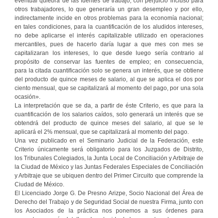
eventual quiebra de las fuentes de trabajo, con perjuicio incluso para
otros trabajadores, lo que generaría un gran desempleo y por ello,
indirectamente incide en otros problemas para la economía nacional;
en tales condiciones, para la cuantificación de los aludidos intereses,
no debe aplicarse el interés capitalizable utilizado en operaciones
mercantiles, pues de hacerlo daría lugar a que mes con mes se
capitalizaran los intereses, lo que desde luego sería contrario al
propósito de conservar las fuentes de empleo; en consecuencia,
para la citada cuantificación solo se genera un interés, que se obtiene
del producto de quince meses de salario, al que se aplica el dos por
ciento mensual, que se capitalizará al momento del pago, por una sola
ocasión».
La interpretación que se da, a partir de éste Criterio, es que para la
cuantificación de los salarios caídos, solo generará un interés que se
obtendrá del producto de quince meses del salario, al que se le
aplicará el 2% mensual, que se capitalizará al momento del pago.
Una vez publicado en el Seminario Judicial de la Federación, este
Criterio únicamente será obligatorio para los Juzgados de Distrito,
los Tribunales Colegiados, la Junta Local de Conciliación y Arbitraje de
la Ciudad de México y las Juntas Federales Especiales de Conciliación
y Arbitraje que se ubiquen dentro del Primer Circuito que comprende la
Ciudad de México.
El Licenciado Jorge G. De Presno Arizpe, Socio Nacional del Área de
Derecho del Trabajo y de Seguridad Social de nuestra Firma, junto con
los Asociados de la práctica nos ponemos a sus órdenes para