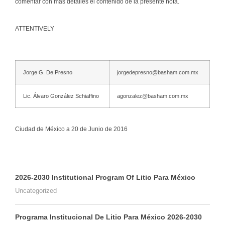
comentar con más detalles el contenido de la presente nota.
ATTENTIVELY
Jorge G. De Presno
jorgedepresno@basham.com.mx
Lic. Álvaro González Schiaffino
agonzalez@basham.com.mx
Ciudad de México a 20 de Junio de 2016
2026-2030 Institutional Program Of Litio Para México
Uncategorized
Programa Institucional De Litio Para México 2026-2030