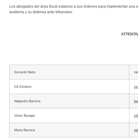
Los abogados del área fiscal estamos a sus órdenes para implementar una estr
auditoría y su defensa ante tribunales.
ATTENTI
Gerardo Nieto
ni
Gil Zenteno
ze
Alejandro Barrera
ba
Victor Barajas
mb
Mario Barrera
mb