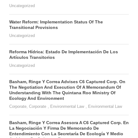
Uncategorized
Water Reform: Implementation Status Of The
Transitional Provisions
Uncategorized
Reforma Hídrica: Estado De Implementación De Los
Artículos Transitorios
Uncategorized
Basham, Ringe Y Correa Advises C6 Captured Corp. On
The Negotiation And Execution Of A Memorandum Of
Understanding With The Quintana Roo Ministry Of
Ecology And Environment
Corporate
,
Corporate
,
Environmental Law
,
Environmental Law
Basham, Ringe Y Correa Asesora A C6 Captured Corp. En
La Negociación Y Firma De Memorando De
Entendimiento Con La Secretaría De Ecología Y Medio