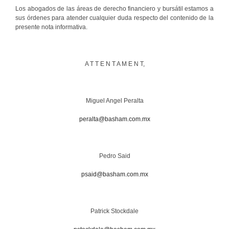
Los abogados de las áreas de derecho financiero y bursátil estamos a
sus órdenes para atender cualquier duda respecto del contenido de la
presente nota informativa.
A T T E N T A M E N T,
Miguel Angel Peralta
peralta@basham.com.mx
Pedro Said
psaid@basham.com.mx
Patrick Stockdale