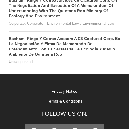
Basham, Ringe Y Correa Advises C6 Captured Corp. On
The Negotiation And Execution Of A Memorandum Of
Understanding With The Quintana Roo Ministry Of
Ecology And Environment
Corporate
,
Corporate
,
Environmental Law
,
Environmental Law
Basham, Ringe Y Correa Asesora A C6 Captured Corp. En
La Negociación Y Firma De Memorando De
Entendimiento Con La Secretaría De Ecología Y Medio
Ambiente De Quintana Roo
Uncategorized
Privacy Notice
Terms & Conditions
FOLLOW US ON: