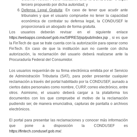
tercero propuesto por dicha autoridad; y
Defensa Legal Gratuita
: En caso de tener que acudir ante
tribunales y que el usuario compruebe no tener la capacidad
económica de contratar su defensa legal, la CONDUSEF le
proporcionará un abogado de forma gratuita.
Los usuarios deberán revisar en el siguiente enlace
https://webapps.condusef.gob.mx/SIPRES/jsp/pub/index.jsp
, si es que
la FinTech de que se trate cuenta con la autorización para operar como
FinTech. En caso de que la institución aun no cuente con dicha
autorización, la reclamación del usuario deberá realizarse ante la
Procuraduría Federal del Consumidor.
Los usuarios requerirán de su firma electrónica emitida por el Servicio
de Administración Tributaria (SAT), para poder presentar cualquier
reclamación a través del portal habilitado por la CONDUSEF, aunado a
ciertos datos personales como nombre, CURP, correo electrónico, entre
otros. Asimismo, el usuario deberá cargar a la plataforma los
documentos con los que compruebe el motivo de la reclamación
pudiendo ser, de manera enunciativa, capturas de pantalla o archivos
electrónicos.
El portal para presentar las reclamaciones y conocer más información
que pone a disposición la CONDUSEF es
https://fintech.condusef.gob.mx/
.