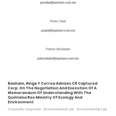
peralta@basham.com.mx
Pedro Said
psaid@basham.com.mx
Patrick Stockdale
pstockdale@basham.com.mx
Basham, Ringe Y Correa Advises C6 Captured
Corp. On The Negotiation And Execution Of A
Memorandum Of Understanding With The
Quintana Roo Ministry Of Ecology And
Environment
Corporate
,
Corporate
,
Environmental Law
,
Environmental Law