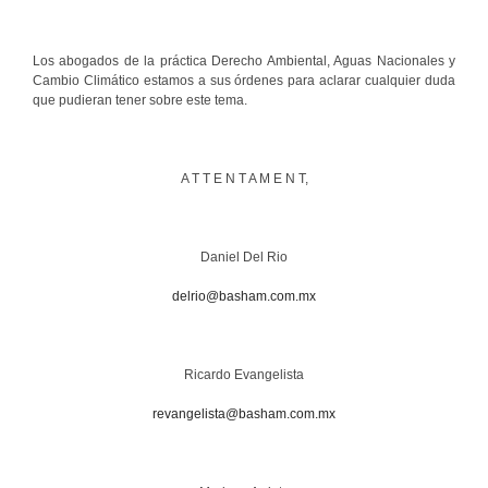
Los abogados de la práctica Derecho Ambiental, Aguas Nacionales y
Cambio Climático estamos a sus órdenes para aclarar cualquier duda
que pudieran tener sobre este tema.
A T T E N T A M E N T,
Daniel Del Rio
delrio@basham.com.mx
Ricardo Evangelista
revangelista@basham.com.mx