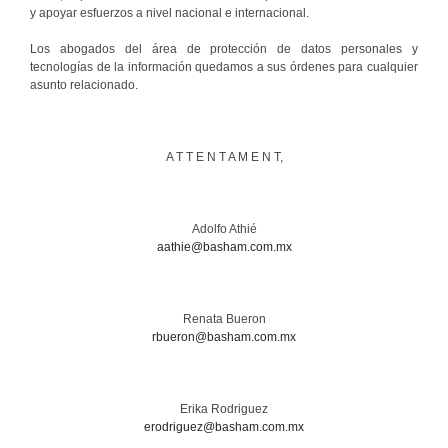
y apoyar esfuerzos a nivel nacional e internacional.
Los abogados del área de protección de datos personales y
tecnologías de la información quedamos a sus órdenes para cualquier
asunto relacionado.
A T T E N T A M E N T,
Adolfo Athié
aathie@basham.com.mx
Renata Bueron
rbueron@basham.com.mx
Erika Rodriguez
erodriguez@basham.com.mx