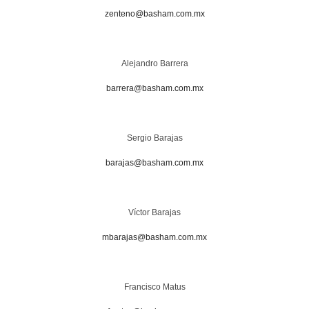
zenteno@basham.com.mx
Alejandro Barrera
barrera@basham.com.mx
Sergio Barajas
barajas@basham.com.mx
Víctor Barajas
mbarajas@basham.com.mx
Francisco Matus