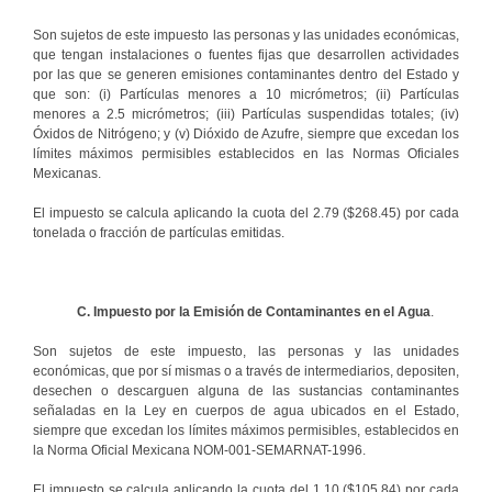
Son sujetos de este impuesto las personas y las unidades económicas,
que tengan instalaciones o fuentes fijas que desarrollen actividades
por las que se generen emisiones contaminantes dentro del Estado y
que son: (i) Partículas menores a 10 micrómetros; (ii) Partículas
menores a 2.5 micrómetros; (iii) Partículas suspendidas totales; (iv)
Óxidos de Nitrógeno; y (v) Dióxido de Azufre, siempre que excedan los
límites máximos permisibles establecidos en las Normas Oficiales
Mexicanas.
El impuesto se calcula aplicando la cuota del 2.79 ($268.45) por cada
tonelada o fracción de partículas emitidas.
C. Impuesto por la Emisión de Contaminantes en el Agua
.
Son sujetos de este impuesto, las personas y las unidades
económicas, que por sí mismas o a través de intermediarios, depositen,
desechen o descarguen alguna de las sustancias contaminantes
señaladas en la Ley en cuerpos de agua ubicados en el Estado,
siempre que excedan los límites máximos permisibles, establecidos en
la Norma Oficial Mexicana NOM-001-SEMARNAT-1996.
El impuesto se calcula aplicando la cuota del 1.10 ($105.84) por cada