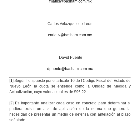
f
matus@basham.com.mx
Carlos Velázquez de León
carlosv@basham.com.mx
David Puente
dpuente@basham.com.mx
[1]
Según l dispuesto por el artículo 10 de l Código Fiscal del Estado de
Nuevo León la cuota se entiende como la Unidad de Medida y
Actualización, cuyo valor actual es de $96.22.
[2]
Es importante analizar cada caso en concreto para determinar si
pudiera existir un acto de aplicación de la norma que genere la
necesidad de presentar un medio de defensa con antelación al plazo
señalado.