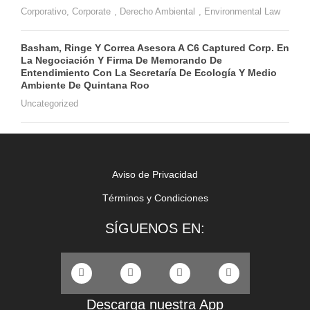
Corporativo
,
Corporate
,
Derecho Ambiental
,
Environmental Law
Basham, Ringe Y Correa Asesora A C6 Captured Corp. En
La Negociación Y Firma De Memorando De
Entendimiento Con La Secretaría De Ecología Y Medio
Ambiente De Quintana Roo
Uncategorized
Aviso de Privacidad
Términos y Condiciones
SÍGUENOS EN:
Descarga nuestra App