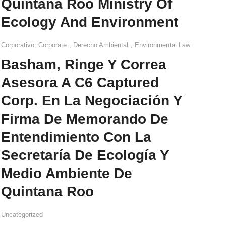
Quintana Roo Ministry Of
Ecology And Environment
Corporativo
,
Corporate
,
Derecho Ambiental
,
Environmental Law
Basham, Ringe Y Correa
Asesora A C6 Captured
Corp. En La Negociación Y
Firma De Memorando De
Entendimiento Con La
Secretaría De Ecología Y
Medio Ambiente De
Quintana Roo
Uncategorized