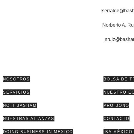
rserralde@bas
Norberto A. R
nruiz@basha
NOSOTROS
BOLSA DE T
SERVICIOS
NUESTRO E
NOTI BASHAM
PRO BONO
NUESTRAS ALIANZAS
CONTACTO
DOING BUSINESS IN MEXICO
IBA MÉXICO 