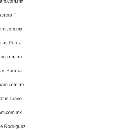
am.com.mx
arrera F
am.com.mx
ajas Pérez
am.com.mx
jas Barrera
ham.com.mx
Matus Bravo
am.com.mx
de Rodríguez