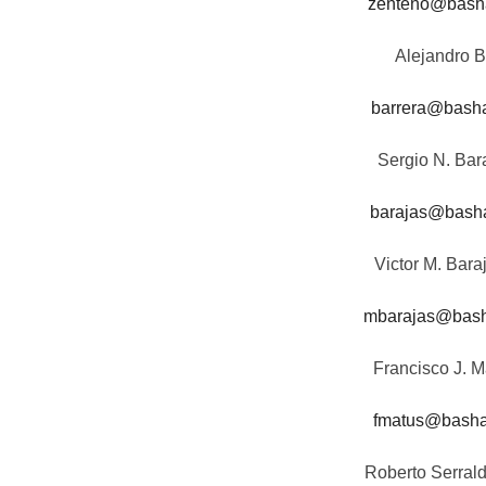
zenteno@bash
Alejandro B
barrera@bash
Sergio N. Bar
barajas@bash
Victor M. Bara
mbarajas@bas
Francisco J. 
fmatus@bash
Roberto Serral