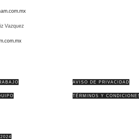
ham.com.mx
uiz Vazquez
m.com.mx
RABAJO
AVISO DE PRIVACIDAD
QUIPO
TÉRMINOS Y CONDICIONE
2024