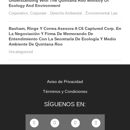
Understanding With The Quintana Roo Ministry Of
Ecology And Environment
Corporativo
,
Corporate
,
Derecho Ambiental
,
Environmental Law
Basham, Ringe Y Correa Asesora A C6 Captured Corp. En
La Negociación Y Firma De Memorando De
Entendimiento Con La Secretaría De Ecología Y Medio
Ambiente De Quintana Roo
Uncategorized
Aviso de Privacidad
Términos y Condiciones
SÍGUENOS EN: