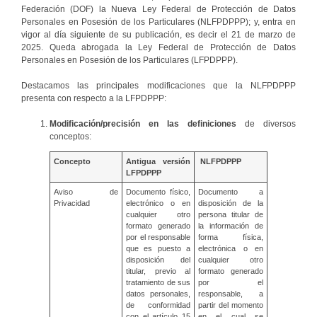
Federación (DOF) la Nueva Ley Federal de Protección de Datos
Personales en Posesión de los Particulares (NLFPDPPP); y, entra en
vigor al día siguiente de su publicación, es decir el 21 de marzo de
2025. Queda abrogada la Ley Federal de Protección de Datos
Personales en Posesión de los Particulares (LFPDPPP).
Destacamos las principales modificaciones que la NLFPDPPP
presenta con respecto a la LFPDPPP:
Modificación/precisión en las definiciones
de diversos
conceptos:
Concepto
Antigua versión
NLFPDPPP
LFPDPPP
Aviso de
Documento físico,
Documento a
Privacidad
electrónico o en
disposición de la
cualquier otro
persona titular de
formato generado
la información de
por el responsable
forma física,
que es puesto a
electrónica o en
disposición del
cualquier otro
titular, previo al
formato generado
tratamiento de sus
por el
datos personales,
responsable, a
de conformidad
partir del momento
con el artículo 15
en el cual se