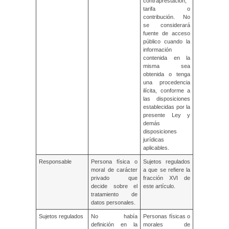
contraprestación,
tarifa o
contribución. No
se considerará
fuente de acceso
público cuando la
información
contenida en la
misma sea
obtenida o tenga
una procedencia
ilícita, conforme a
las disposiciones
establecidas por la
presente Ley y
demás
disposiciones
jurídicas
aplicables.
Responsable
Persona física o
Sujetos regulados
moral de carácter
a que se refiere la
privado que
fracción XVI de
decide sobre el
este artículo.
tratamiento de
datos personales.
Sujetos regulados
No había
Personas físicas o
definición en la
morales de