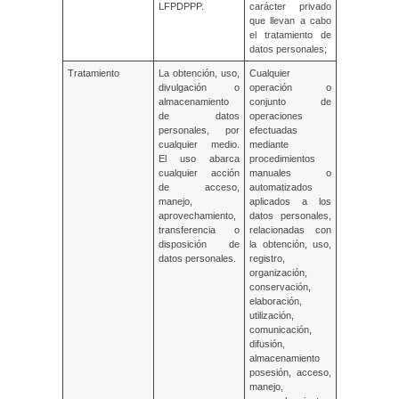
LFPDPPP.
carácter privado
que llevan a cabo
el tratamiento de
datos personales;
Tratamiento
La obtención, uso,
Cualquier
divulgación o
operación o
almacenamiento
conjunto de
de datos
operaciones
personales, por
efectuadas
cualquier medio.
mediante
El uso abarca
procedimientos
cualquier acción
manuales o
de acceso,
automatizados
manejo,
aplicados a los
aprovechamiento,
datos personales,
transferencia o
relacionadas con
disposición de
la obtención, uso,
datos personales.
registro,
organización,
conservación,
elaboración,
utilización,
comunicación,
difusión,
almacenamiento
posesión, acceso,
manejo,