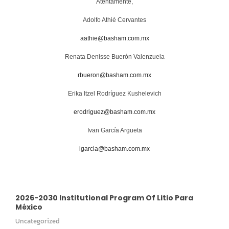
Atentamente,
Adolfo Athié Cervantes
aathie@basham.com.mx
Renata Denisse Buerón Valenzuela
rbueron@basham.com.mx
Erika Itzel Rodríguez Kushelevich
erodriguez@basham.com.mx
Ivan García Argueta
igarcia@basham.com.mx
2026-2030 Institutional Program Of Litio Para
México
Uncategorized