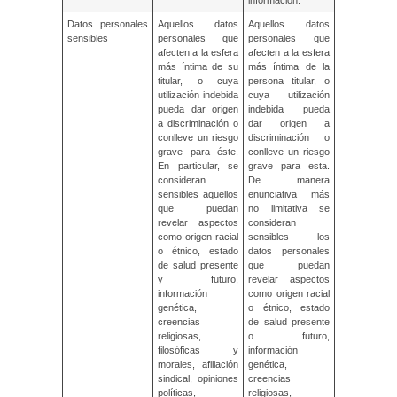
Datos personales
Aquellos datos
Aquellos datos
sensibles
personales que
personales que
afecten a la esfera
afecten a la esfera
más íntima de su
más íntima de la
titular, o cuya
persona titular, o
utilización indebida
cuya utilización
pueda dar origen
indebida pueda
a discriminación o
dar origen a
conlleve un riesgo
discriminación o
grave para éste.
conlleve un riesgo
En particular, se
grave para esta.
consideran
De manera
sensibles aquellos
enunciativa más
que puedan
no limitativa se
revelar aspectos
consideran
como origen racial
sensibles los
o étnico, estado
datos personales
de salud presente
que puedan
y futuro,
revelar aspectos
información
como origen racial
genética,
o étnico, estado
creencias
de salud presente
religiosas,
o futuro,
filosóficas y
información
morales, afiliación
genética,
sindical, opiniones
creencias
políticas,
religiosas,