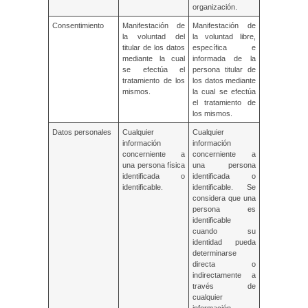
organización.
Consentimiento
Manifestación de
Manifestación de
la voluntad del
la voluntad libre,
titular de los datos
específica e
mediante la cual
informada de la
se efectúa el
persona titular de
tratamiento de los
los datos mediante
mismos.
la cual se efectúa
el tratamiento de
los mismos.
Datos personales
Cualquier
Cualquier
información
información
concerniente a
concerniente a
una persona física
una persona
identificada o
identificada o
identificable.
identificable. Se
considera que una
persona es
identificable
cuando su
identidad pueda
determinarse
directa o
indirectamente a
través de
cualquier
información.