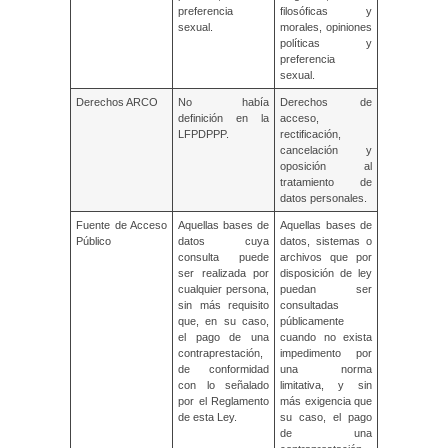
preferencia
filosóficas y
sexual.
morales, opiniones
políticas y
preferencia
sexual.
Derechos ARCO
No había
Derechos de
definición en la
acceso,
LFPDPPP.
rectificación,
cancelación y
oposición al
tratamiento de
datos personales.
Fuente de Acceso
Aquellas bases de
Aquellas bases de
Público
datos cuya
datos, sistemas o
consulta puede
archivos que por
ser realizada por
disposición de ley
cualquier persona,
puedan ser
sin más requisito
consultadas
que, en su caso,
públicamente
el pago de una
cuando no exista
contraprestación,
impedimento por
de conformidad
una norma
con lo señalado
limitativa, y sin
por el Reglamento
más exigencia que
de esta Ley.
su caso, el pago
de una