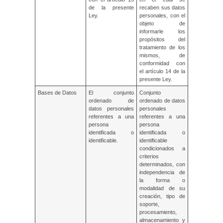
de la presente
recaben sus datos
Ley.
personales, con el
objeto de
informarle los
propósitos del
tratamiento de los
mismos, de
conformidad con
el artículo 14 de la
presente Ley.
Bases de Datos
El conjunto
Conjunto
ordenado de
ordenado de datos
datos personales
personales
referentes a una
referentes a una
persona
persona
identificada o
identificada o
identificable.
identificable
condicionados a
criterios
determinados, con
independencia de
la forma o
modalidad de su
creación, tipo de
soporte,
procesamiento,
almacenamiento y