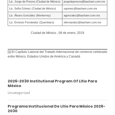
Lic. Jorge de Presno (Ciudad de México)
jorgedepresno@basham.com.mx
Lic. Sofía Gómez (Ciudad de México)
sgomez@basham.com.mx
Lic. Álvaro González (Monterrey)
agonzalez@basham.com.mx
Lic. Ernesto Fernández (Querétaro)
efernandez@basham.com.mx
Ciudad de México , 08 de enero, 2019
[1]
El Capítulo Laboral del Tratado Internacional de comercio celebrado
entre México, Estados Unidos de América y Canadá.
2026-2030 Institutional Program Of Litio Para
México
Uncategorized
Programa Institucional De Litio Para México 2026-
2030