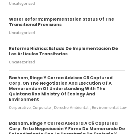
Uncategorized
Water Reform: Implementation Status Of The
Transitional Provisions
Uncategorized
Reforma Hídrica: Estado De Implementación De
Los Artículos Transitorios
Uncategorized
Basham, Ringe Y Correa Advises C6 Captured
Corp. On The Negotiation And Execution Of A
Memorandum Of Understanding With The
Quintana Roo Ministry Of Ecology And
Environment
Corporativo
,
Corporate
,
Derecho Ambiental
,
Environmental Law
Basham, Ringe Y Correa Asesora A C6 Captured
Corp. En La Negociación Y Firma De Memorando De
Entendimiento Con La Secretaría De Ecología Y