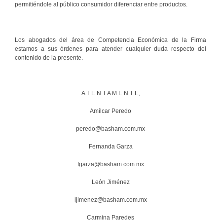
permitiéndole al público consumidor diferenciar entre productos.
Los abogados del área de Competencia Económica de la Firma
estamos a sus órdenes para atender cualquier duda respecto del
contenido de la presente.
A T E N T A M E N T E,
Amílcar Peredo
peredo@basham.com.mx
Fernanda Garza
fgarza@basham.com.mx
León Jiménez
ljimenez@basham.com.mx
Carmina Paredes