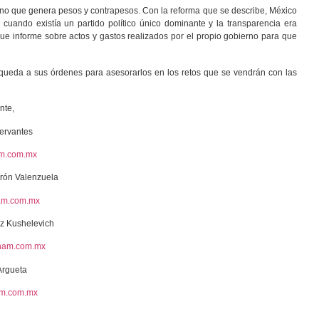
rno que genera pesos y contrapesos. Con la reforma que se describe, México
cuando existía un partido político único dominante y la transparencia era
que informe sobre actos y gastos realizados por el propio gobierno para que
a queda a sus órdenes para asesorarlos en los retos que se vendrán con las
nte,
Cervantes
m.com.mx
rón Valenzuela
am.com.mx
ez Kushelevich
ham.com.mx
Argueta
am.com.mx