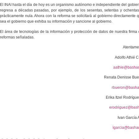
El INAI hasta el día de hoy es un organismo autónomo e independiente del gobie
regresa a décadas pasadas, por ejemplo, de los sesentas, setentas y ochentas 
prácticamente nula. Ahora con la reforma se solicitará al gobierno directamente 
sea el gobierno que exhiba su información y sancione al gobierno.
El área de tecnologías de la información y protección de datos de nuestra firm
reformas señaladas.
Atentame
Adolfo Athié 
aathie@basha
Renata Denisse Bue
rbueron@bash
Erika Itzel Rodrígu
erodriguez@bas
Ivan García 
igarcia@bash