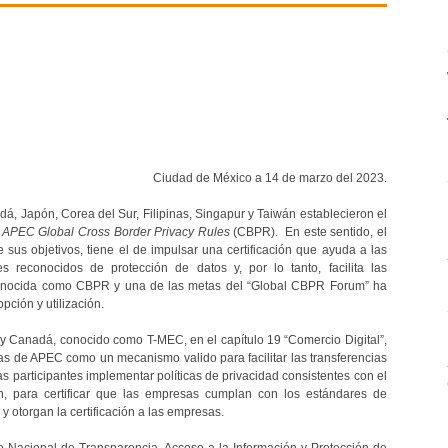
Ciudad de México a 14 de marzo del 2023.
á, Japón, Corea del Sur, Filipinas, Singapur y Taiwán establecieron el
s
APEC Global Cross Border Privacy Rules
(CBPR). En este sentido, el
s objetivos, tiene el de impulsar una certificación que ayuda a las
reconocidos de protección de datos y, por lo tanto, facilita las
es conocida como CBPR y una de las metas del “Global CBPR Forum” ha
pción y utilización.
 y Canadá, conocido como T-MEC, en el capítulo 19 “Comercio Digital”,
as de APEC como un mecanismo valido para facilitar las transferencias
s participantes implementar políticas de privacidad consistentes con el
n, para certificar que las empresas cumplan con los estándares de
y otorgan la certificación a las empresas.
uto Nacional de Transparencia, Acceso a la Información y Protección de