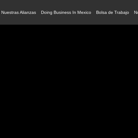
Nuestras Alianzas
Doing Business In Mexico
Bolsa de Trabajo
N