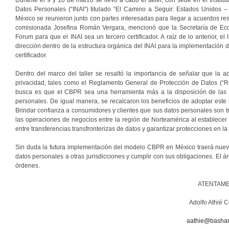
Datos Personales (“INAI”) titulado “El Camino a Seguir: Estados Unidos
México se reunieron junto con partes interesadas para llegar a acuerdos re
comisionada Josefina Román Vergara, mencionó que la Secretaría de Eco
Forum para que el INAI sea un tercero certificador. A raíz de lo anterior, 
dirección dentro de la estructura orgánica del INAI para la implementación
certificador.
Dentro del marco del taller se resaltó la importancia de señalar que la 
privacidad, tales como el Reglamento General de Protección de Datos (“R
busca es que el CBPR sea una herramienta más a la disposición de las 
personales. De igual manera, se recalcaron los beneficios de adoptar est
Brindar confianza a consumidores y clientes que sus datos personales son tr
las operaciones de negocios entre la región de Norteamérica al establecer
entre transferencias transfronterizas de datos y garantizar protecciones en la 
Sin duda la futura implementación del modelo CBPR en México traerá nuev
datos personales a otras jurisdicciones y cumplir con sus obligaciones. El 
órdenes.
ATENTAME
Adolfo Athié 
aathie@basha