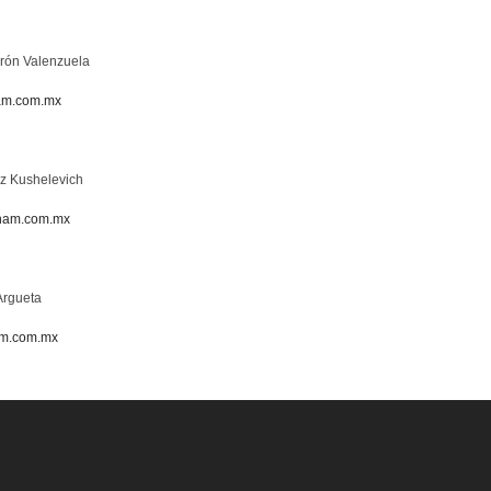
rón Valenzuela
am.com.mx
ez Kushelevich
ham.com.mx
Argueta
am.com.mx