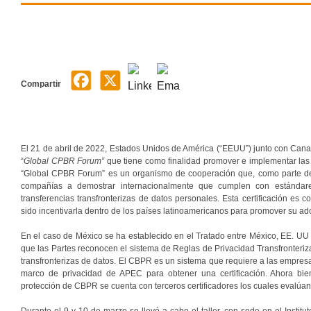
Compartir
El 21 de abril de 2022, Estados Unidos de América (“EEUU”) junto con Canad
“
Global CPBR Forum”
que tiene como finalidad promover e implementar la
“Global CPBR Forum” es un organismo de cooperación que, como parte de su
compañías a demostrar internacionalmente que cumplen con estándares 
transferencias transfronterizas de datos personales. Esta certificación 
sido incentivarla dentro de los países latinoamericanos para promover su ado
En el caso de México se ha establecido en el Tratado entre México, EE. UU
que las Partes reconocen el sistema de Reglas de Privacidad Transfronteriz
transfronterizas de datos. El CBPR es un sistema que requiere a las empresa
marco de privacidad de APEC para obtener una certificación. Ahora bie
protección de CBPR se cuenta con terceros certificadores los cuales evalúan 
Durante el 9 y 10 de marzo se llevó a cabo el taller, con sede en el Instit