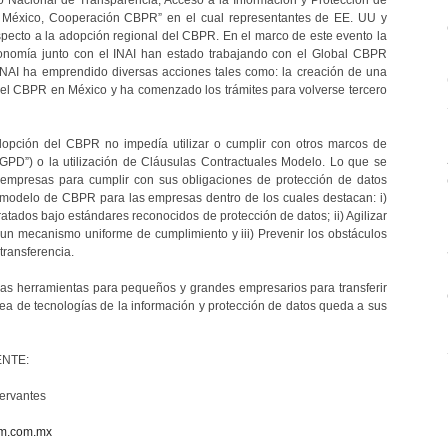
 – México, Cooperación CBPR” en el cual representantes de EE. UU y
specto a la adopción regional del CBPR. En el marco de este evento la
nomía junto con el INAI han estado trabajando con el Global CBPR
el INAI ha emprendido diversas acciones tales como: la creación de una
 del CBPR en México y ha comenzado los trámites para volverse tercero
adopción del CBPR no impedía utilizar o cumplir con otros marcos de
GPD”) o la utilización de Cláusulas Contractuales Modelo. Lo que se
empresas para cumplir con sus obligaciones de protección de datos
e modelo de CBPR para las empresas dentro de los cuales destacan: i)
atados bajo estándares reconocidos de protección de datos; ii) Agilizar
 un mecanismo uniforme de cumplimiento y iii) Prevenir los obstáculos
transferencia.
as herramientas para pequeños y grandes empresarios para transferir
área de tecnologías de la información y protección de datos queda a sus
NTE:
Cervantes
m.com.mx