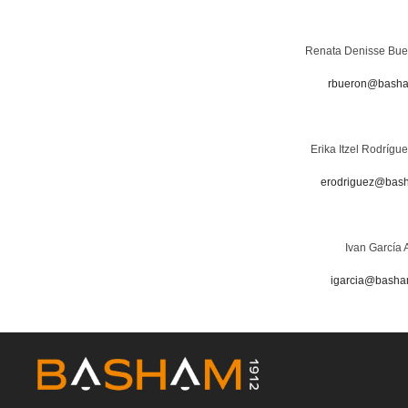
Renata Denisse Bue
rbueron@bash
Erika Itzel Rodrígu
erodriguez@bas
Ivan García 
igarcia@bash