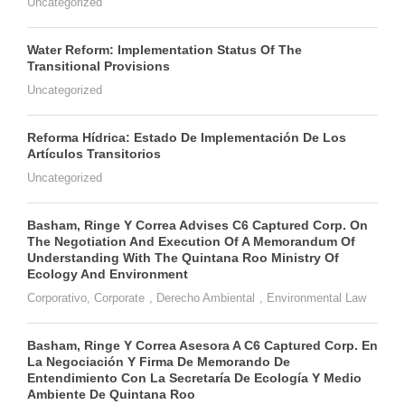
Uncategorized
Water Reform: Implementation Status Of The
Transitional Provisions
Uncategorized
Reforma Hídrica: Estado De Implementación De Los
Artículos Transitorios
Uncategorized
Basham, Ringe Y Correa Advises C6 Captured Corp. On
The Negotiation And Execution Of A Memorandum Of
Understanding With The Quintana Roo Ministry Of
Ecology And Environment
Corporativo
,
Corporate
,
Derecho Ambiental
,
Environmental Law
Basham, Ringe Y Correa Asesora A C6 Captured Corp. En
La Negociación Y Firma De Memorando De
Entendimiento Con La Secretaría De Ecología Y Medio
Ambiente De Quintana Roo