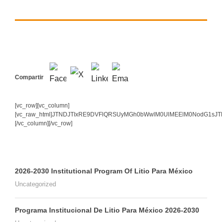
Compartir
[vc_row][vc_column]
[vc_raw_html]JTNDJTIxRE9DVFlQRSUyMGh0bWwlM0UlMEElM0NodG1s
[/vc_column][/vc_row]
2026-2030 Institutional Program Of Litio Para México
Uncategorized
Programa Institucional De Litio Para México 2026-2030