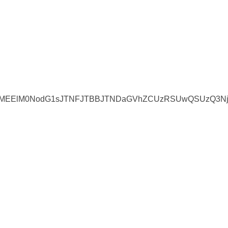
UlMEElM0NodG1sJTNFJTBBJTNDaGVhZCUzRSUwQSUzQ3Nj