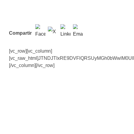
Compartir
[vc_row][vc_column]
[vc_raw_html]JTNDJTIxRE9DVFlQRSUyMGh0bWwlM0
[/vc_column][/vc_row]