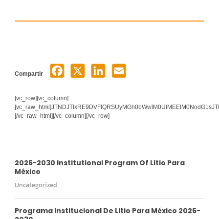
Compartir
[vc_row][vc_column]
[vc_raw_html]JTNDJTIxRE9DVFlQRSUyMGh0bWwlM0UlMEElM0NodG1s
[/vc_raw_html][/vc_column][/vc_row]
2026-2030 Institutional Program Of Litio Para
México
Uncategorized
Programa Institucional De Litio Para México 2026-