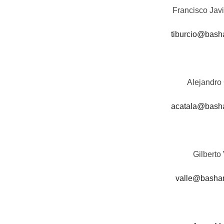
Francisco Javi
tiburcio@bas
Alejandro
acatala@bash
Gilberto 
valle@basha