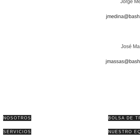
Jorge M
jmedina@bash
José Ma
jmassas@bash
NOSOTROS
BOLSA DE T
SERVICIOS
NUESTRO E