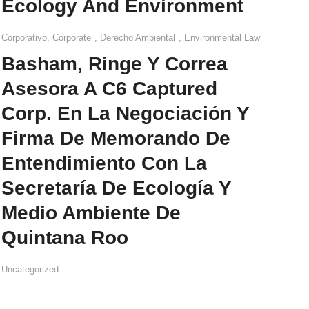
Ecology And Environment
Corporativo
,
Corporate
,
Derecho Ambiental
,
Environmental Law
Basham, Ringe Y Correa
Asesora A C6 Captured
Corp. En La Negociación Y
Firma De Memorando De
Entendimiento Con La
Secretaría De Ecología Y
Medio Ambiente De
Quintana Roo
Uncategorized