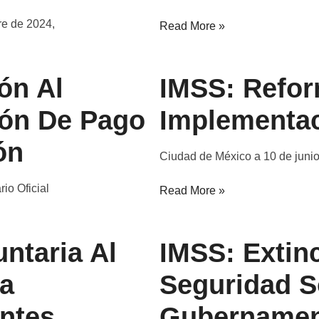
re de 2024,
Read More »
ón Al
IMSS: Refor
ión De Pago
Implementa
ón
Ciudad de México a 10 de junio
io Oficial
Read More »
ntaria Al
IMSS: Extin
ra
Seguridad S
ntes.
Gubernamen