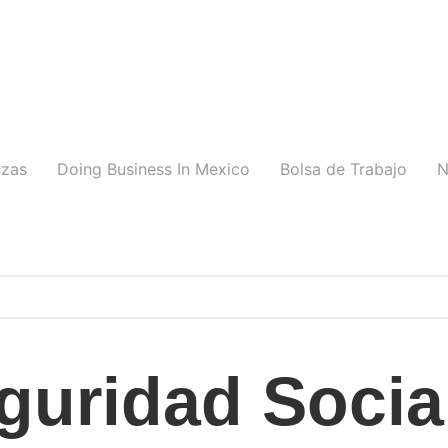
nzas
Doing Business In Mexico
Bolsa de Trabajo
N
guridad Socia