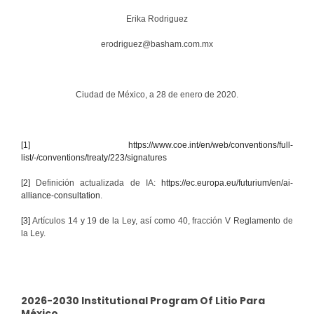
Erika Rodriguez
erodriguez@basham.com.mx
Ciudad de México, a 28 de enero de 2020.
[1]
https://www.coe.int/en/web/conventions/full-
list/-/conventions/treaty/223/signatures
[2]
Definición actualizada de IA:
https://ec.europa.eu/futurium/en/ai-
alliance-consultation
.
[3]
Artículos 14 y 19 de la Ley, así como 40, fracción V Reglamento de
la Ley.
2026-2030 Institutional Program Of Litio Para
México