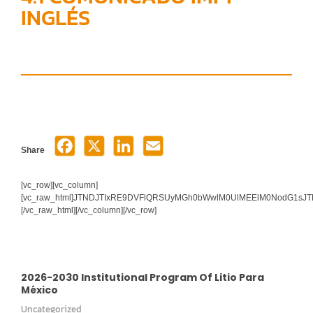
INGLÉS
Share
[vc_row][vc_column]
[vc_raw_html]JTNDJTIxRE9DVFlQRSUyMGh0bWwlM0UlMEElM0NodG1s
[/vc_raw_html][/vc_column][/vc_row]
2026-2030 Institutional Program Of Litio Para
México
Uncategorized