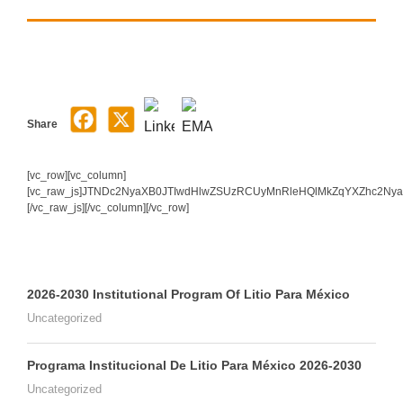
Share
[vc_row][vc_column]
[vc_raw_js]JTNDc2NyaXB0JTIwdHlwZSUzRCUyMnRleHQlMkZqYXZhc2N
[/vc_raw_js][/vc_column][/vc_row]
2026-2030 Institutional Program Of Litio Para México
Uncategorized
Programa Institucional De Litio Para México 2026-2030
Uncategorized