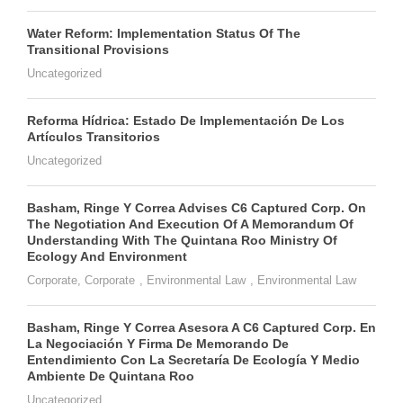
Water Reform: Implementation Status Of The
Transitional Provisions
Uncategorized
Reforma Hídrica: Estado De Implementación De Los
Artículos Transitorios
Uncategorized
Basham, Ringe Y Correa Advises C6 Captured Corp. On
The Negotiation And Execution Of A Memorandum Of
Understanding With The Quintana Roo Ministry Of
Ecology And Environment
Corporate
,
Corporate
,
Environmental Law
,
Environmental Law
Basham, Ringe Y Correa Asesora A C6 Captured Corp. En
La Negociación Y Firma De Memorando De
Entendimiento Con La Secretaría De Ecología Y Medio
Ambiente De Quintana Roo
Uncategorized