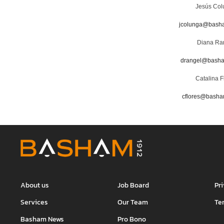
Jesús Co
jcolunga@bash
Diana Ra
drangel@bash
Catalina F
cflores@bash
About us
Job Board
Pr
Services
Our Team
Te
Basham News
Pro Bono