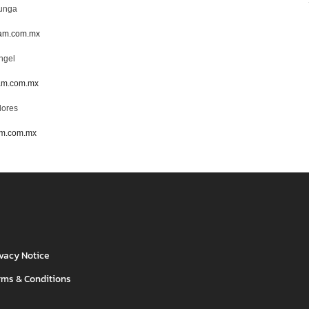
lunga
am.com.mx
ngel
am.com.mx
lores
am.com.mx
ivacy Notice
rms & Conditions