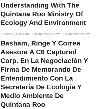
Understanding With The
Quintana Roo Ministry Of
Ecology And Environment
Corporate
,
Corporate
,
Environmental Law
,
Environmental Law
Basham, Ringe Y Correa
Asesora A C6 Captured
Corp. En La Negociación Y
Firma De Memorando De
Entendimiento Con La
Secretaría De Ecología Y
Medio Ambiente De
Quintana Roo