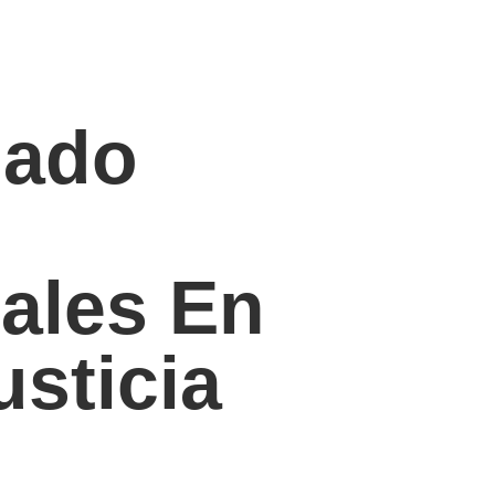
nado
ales En
usticia