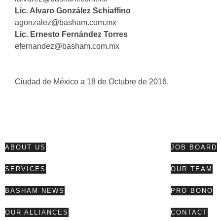
Lic. Alvaro González Schiaffino
agonzalez@basham.com.mx
Lic. Ernesto Fernández Torres
efernandez@basham.com.mx
Ciudad de México a 18 de Octubre de 2016.
ABOUT US
JOB BOARD
SERVICES
OUR TEAM
BASHAM NEWS
PRO BONO
OUR ALLIANCES
CONTACT