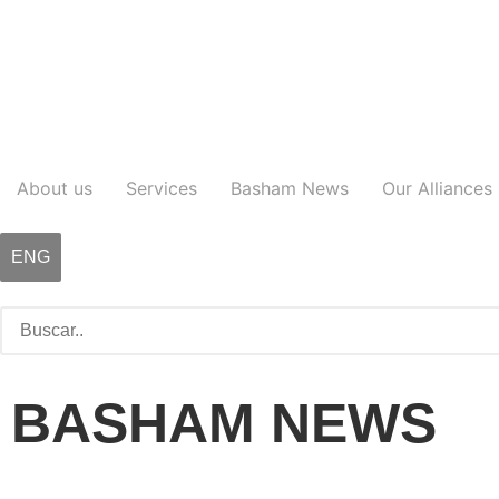
About us
Services
Basham News
Our Alliances
ENG
BASHAM NEWS