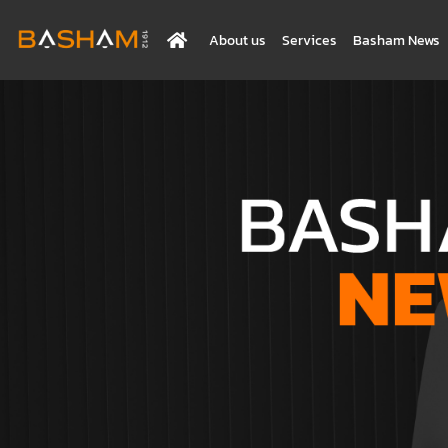
About us
Services
Basham News
BASHAM NEWS