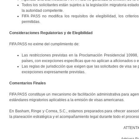
Todos los solicitantes están sujetos a la legislación migratoria estad
la autoridad competente.
FIFA PASS no modifica los requisitos de elegibilidad, los criteri
permitidas.
Consideraciones Regulatorias y de Elegibilidad
FIFA PASS no exime del cumplimiento de:
Las restricciones previstas en la Proclamación Presidencial 10998,
países, con excepciones específicas que no aplican a aficionados o 
Las reglas de jurisdicción que exigen que las solicitudes de visa se 
excepciones expresamente previstas.
Comentarios Finales
FIFA PASS constituye un mecanismo de facilitación administrativa para agendar 
estándares migratorios aplicables a la emisión de visas americanas.
En Basham, Ringe y Correa, S.C., estamos preparados para ofrecer asesoría i
la planeación estratégica y el acompañamiento legal durante todo el proceso 
ATTENTI
Adriana F