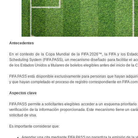
Antecedentes
En el contexto de la Copa Mundial de la FIFA 2026™, la FIFA y los Estad
Scheduling System (FIFA PASS), un mecanismo diseñado para facilitar el acce
de los Estados Unidos a titulares de boletos elegibles antes del inicio de la
FIFA PASS está disponible exclusivamente para personas que hayan adquiri
y que hayan completado el proceso de registro correspondiente en FIFA.com
Aspectos clave
FIFA PASS permite a solicitantes elegibles acceder a un esquema prioritario p
verificación de la información proporcionada. Este mecanismo tiene un carác
solicitud de visa.
Es importante considerar que:
Agendar una cita mediante FIFA PASS no garantiza la emisión de la v