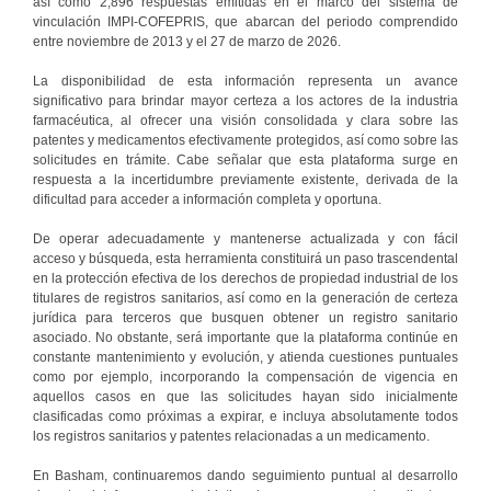
así como 2,896 respuestas emitidas en el marco del sistema de
vinculación IMPI-COFEPRIS, que abarcan del periodo comprendido
entre noviembre de 2013 y el 27 de marzo de 2026.
La disponibilidad de esta información representa un avance
significativo para brindar mayor certeza a los actores de la industria
farmacéutica, al ofrecer una visión consolidada y clara sobre las
patentes y medicamentos efectivamente protegidos, así como sobre las
solicitudes en trámite. Cabe señalar que esta plataforma surge en
respuesta a la incertidumbre previamente existente, derivada de la
dificultad para acceder a información completa y oportuna.
De operar adecuadamente y mantenerse actualizada y con fácil
acceso y búsqueda, esta herramienta constituirá un paso trascendental
en la protección efectiva de los derechos de propiedad industrial de los
titulares de registros sanitarios, así como en la generación de certeza
jurídica para terceros que busquen obtener un registro sanitario
asociado. No obstante, será importante que la plataforma continúe en
constante mantenimiento y evolución, y atienda cuestiones puntuales
como por ejemplo, incorporando la compensación de vigencia en
aquellos casos en que las solicitudes hayan sido inicialmente
clasificadas como próximas a expirar, e incluya absolutamente todos
los registros sanitarios y patentes relacionadas a un medicamento.
En Basham, continuaremos dando seguimiento puntual al desarrollo