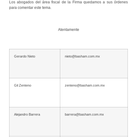
Los abogados del área fiscal de la Firma quedamos a sus órdenes
para comentar este tema.
Atentamente
Gerardo Nieto
nieto@basham.com.mx
Gil Zenteno
zenteno@basham.com.mx
Alejandro Barrera
barrera@basham.com.mx