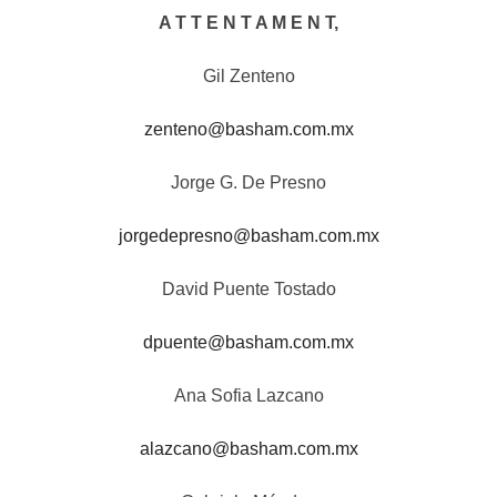
A T T E N T A M E N T,
Gil Zenteno
zenteno@basham.com.mx
Jorge G. De Presno
jorgedepresno@basham.com.mx
David Puente Tostado
dpuente@basham.com.mx
Ana Sofia Lazcano
alazcano@basham.com.mx