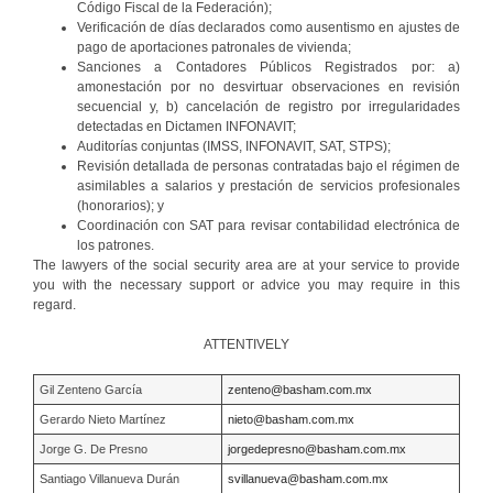
Código Fiscal de la Federación);
Verificación de días declarados como ausentismo en ajustes de
pago de aportaciones patronales de vivienda;
Sanciones a Contadores Públicos Registrados por: a)
amonestación por no desvirtuar observaciones en revisión
secuencial y, b) cancelación de registro por irregularidades
detectadas en Dictamen INFONAVIT;
Auditorías conjuntas (IMSS, INFONAVIT, SAT, STPS);
Revisión detallada de personas contratadas bajo el régimen de
asimilables a salarios y prestación de servicios profesionales
(honorarios); y
Coordinación con SAT para revisar contabilidad electrónica de
los patrones.
The lawyers of the social security area are at your service to provide
you with the necessary support or advice you may require in this
regard.
ATTENTIVELY
Gil Zenteno García
zenteno@basham.com.mx
Gerardo Nieto Martínez
nieto@basham.com.mx
Jorge G. De Presno
jorgedepresno@basham.com.mx
Santiago Villanueva Durán
svillanueva@basham.com.mx