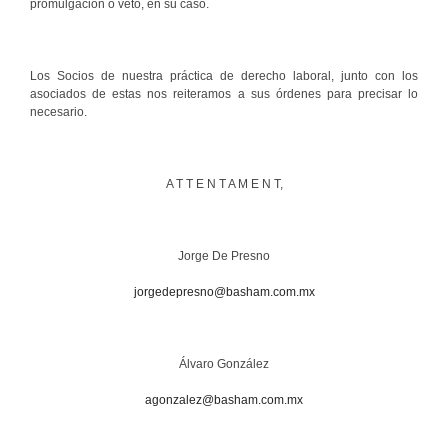
promulgación o veto, en su caso.
Los Socios de nuestra práctica de derecho laboral, junto con los
asociados de estas nos reiteramos a sus órdenes para precisar lo
necesario.
A T T E N T A M E N T,
Jorge De Presno
jorgedepresno@basham.com.mx
Álvaro González
agonzalez@basham.com.mx