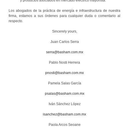
y productos asociados en mercado eléctrico mayorista.
Los abogados de la práctica de energía e infraestructura de nuestra
firma, estamos a sus órdenes para cualquier duda o comentario al
respecto.
Sincerely yours,
Juan Carlos Serra
serra@basham.com.mx
Pablo Nosti Herrera
pnosti@basham.com.mx
Pamela Salas García
psalas@basham.com.mx
Iván Sánchez López
isanchez@basham.com.mx
Paola Arcos Seoane