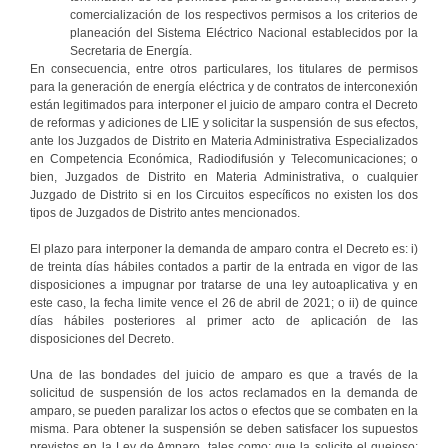
comercialización de los respectivos permisos a los criterios de
planeación del Sistema Eléctrico Nacional establecidos por la
Secretaria de Energía.
En consecuencia, entre otros particulares, los titulares de permisos
para la generación de energía eléctrica y de contratos de interconexión
están legitimados para interponer el juicio de amparo contra el Decreto
de reformas y adiciones de LIE y solicitar la suspensión de sus efectos,
ante los Juzgados de Distrito en Materia Administrativa Especializados
en Competencia Económica, Radiodifusión y Telecomunicaciones; o
bien, Juzgados de Distrito en Materia Administrativa, o cualquier
Juzgado de Distrito si en los Circuitos específicos no existen los dos
tipos de Juzgados de Distrito antes mencionados.
El plazo para interponer la demanda de amparo contra el Decreto es: i)
de treinta días hábiles contados a partir de la entrada en vigor de las
disposiciones a impugnar por tratarse de una ley autoaplicativa y en
este caso, la fecha limite vence el 26 de abril de 2021; o ii) de quince
días hábiles posteriores al primer acto de aplicación de las
disposiciones del Decreto.
Una de las bondades del juicio de amparo es que a través de la
solicitud de suspensión de los actos reclamados en la demanda de
amparo, se pueden paralizar los actos o efectos que se combaten en la
misma. Para obtener la suspensión se deben satisfacer los supuestos
previstos en la Ley de Amparo, tales como: que la solicite el quejoso;