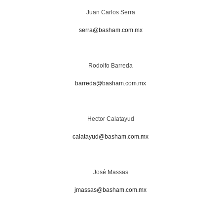
Juan Carlos Serra
serra@basham.com.mx
Rodolfo Barreda
barreda@basham.com.mx
Hector Calatayud
calatayud@basham.com.mx
José Massas
jmassas@basham.com.mx