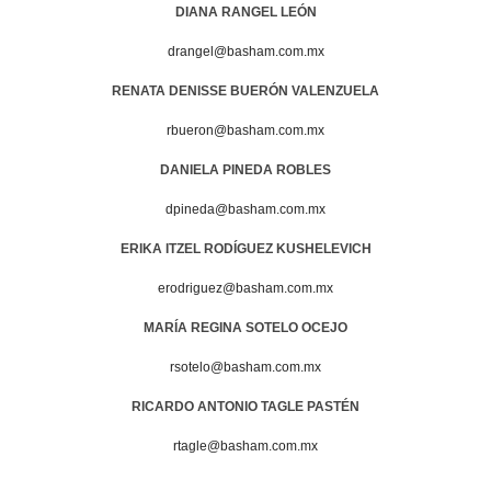
DIANA RANGEL LEÓN
drangel@basham.com.mx
RENATA DENISSE BUERÓN VALENZUELA
rbueron@basham.com.mx
DANIELA PINEDA ROBLES
dpineda@basham.com.mx
ERIKA ITZEL RODÍGUEZ KUSHELEVICH
erodriguez@basham.com.mx
MARÍA REGINA SOTELO OCEJO
rsotelo@basham.com.mx
RICARDO ANTONIO TAGLE PASTÉN
rtagle@basham.com.mx