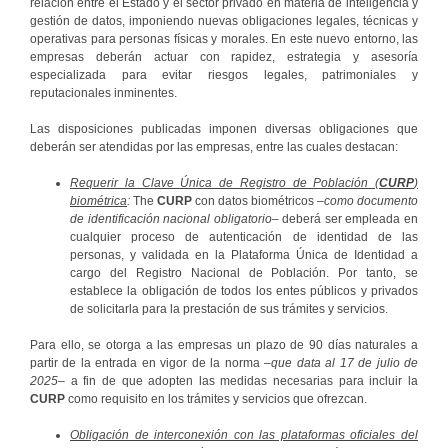
relación entre el Estado y el sector privado en materia de inteligencia y
gestión de datos, imponiendo nuevas obligaciones legales, técnicas y
operativas para personas físicas y morales. En este nuevo entorno, las
empresas deberán actuar con rapidez, estrategia y asesoría
especializada para evitar riesgos legales, patrimoniales y
reputacionales inminentes.
Las disposiciones publicadas imponen diversas obligaciones que
deberán ser atendidas por las empresas, entre las cuales destacan:
Requerir la Clave Única de Registro de Población (
CURP
)
biométrica
:
The
CURP
con datos biométricos –
como documento
de identificación nacional obligatorio
– deberá ser empleada en
cualquier proceso de autenticación de identidad de las
personas, y validada en la Plataforma Única de Identidad a
cargo del Registro Nacional de Población. Por tanto, se
establece la obligación de todos los entes públicos y privados
de solicitarla para la prestación de sus trámites y servicios.
Para ello, se otorga a las empresas un plazo de 90 días naturales a
partir de la entrada en vigor de la norma –
que data al 17 de julio de
2025
– a fin de que adopten las medidas necesarias para incluir la
CURP
como requisito en los trámites y servicios que ofrezcan.
Obligación de interconexión con las plataformas oficiales del