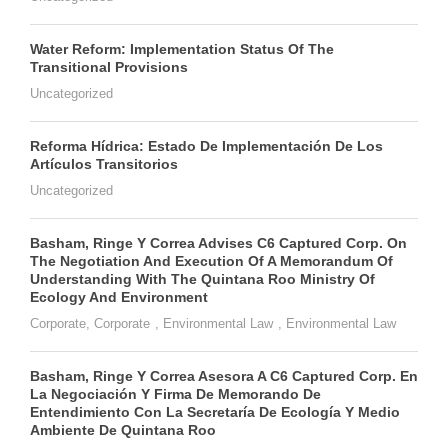
Water Reform: Implementation Status Of The
Transitional Provisions
Uncategorized
Reforma Hídrica: Estado De Implementación De Los
Artículos Transitorios
Uncategorized
Basham, Ringe Y Correa Advises C6 Captured Corp. On
The Negotiation And Execution Of A Memorandum Of
Understanding With The Quintana Roo Ministry Of
Ecology And Environment
Corporate
,
Corporate
,
Environmental Law
,
Environmental Law
Basham, Ringe Y Correa Asesora A C6 Captured Corp. En
La Negociación Y Firma De Memorando De
Entendimiento Con La Secretaría De Ecología Y Medio
Ambiente De Quintana Roo