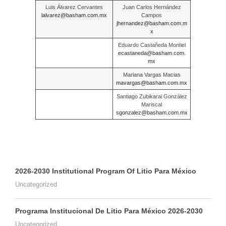
Luis Álvarez Cervantes
Juan Carlos Hernández
lalvarez@basham.com.mx
Campos
jhernandez@basham.com.m
x
Eduardo Castañeda Montiel
ecastaneda@basham.com.
mx
Mariana Vargas Macias
mavargas@basham.com.mx
Santiago Zubikarai González
Mariscal
sgonzalez@basham.com.mx
2026-2030 Institutional Program Of Litio Para México
Uncategorized
Programa Institucional De Litio Para México 2026-2030
Uncategorized