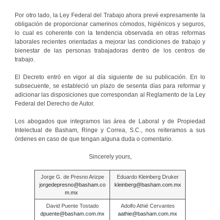
Por otro lado, la Ley Federal del Trabajo ahora prevé expresamente la
obligación de proporcionar camerinos cómodos, higiénicos y seguros,
lo cual es coherente con la tendencia observada en otras reformas
laborales recientes orientadas a mejorar las condiciones de trabajo y
bienestar de las personas trabajadoras dentro de los centros de
trabajo.
El Decreto entró en vigor al día siguiente de su publicación. En lo
subsecuente, se estableció un plazo de sesenta días para reformar y
adicionar las disposiciones que correspondan al Reglamento de la Ley
Federal del Derecho de Autor.
Los abogados que integramos las área de Laboral y de Propiedad
Intelectual de Basham, Ringe y Correa, S.C., nos reiteramos a sus
órdenes en caso de que tengan alguna duda o comentario.
Sincerely yours,
Jorge G. de Presno Arizpe
Eduardo Kleinberg Druker
jorgedepresno@basham.co
kleinberg@basham.com.mx
m.mx
David Puente Tostado
Adolfo Athié Cervantes
dpuente@basham.com.mx
aathie@basham.com.mx