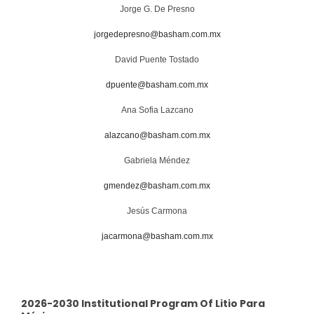
Jorge G. De Presno
jorgedepresno@basham.com.mx
David Puente Tostado
dpuente@basham.com.mx
Ana Sofia Lazcano
alazcano@basham.com.mx
Gabriela Méndez
gmendez@basham.com.mx
Jesús Carmona
jacarmona@basham.com.mx
2026-2030 Institutional Program Of Litio Para