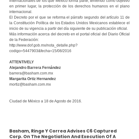
internacionales de los que México forma parte, teniendo como objetivo
en primer lugar, la protección de los derechos humanos en el plano
internacional.
El Decreto por el que se reforma el párrafo segundo del artículo 11 de
la Constitución Política de los Estados Unidos Mexicanos establece el
inicio de su vigencia a partir del día siguiente de su publicación oficial.
Más información acerca del decreto en el portal oficial del Diario Oficial
de la Federación:
http://www.dof.gob.mx/nota_detalle.php?
codigo=5447903&fecha=15/08/2016
ATTENTIVELY
Alejandro Barrera Fernández
barrera@basham.com.mx
Margarita Ortiz Hernandez
mortiz@basham.com.mx
Ciudad de México a 18 de Agosto de 2016.
Basham, Ringe Y Correa Advises C6 Captured
Corp. On The Negotiation And Execution Of A