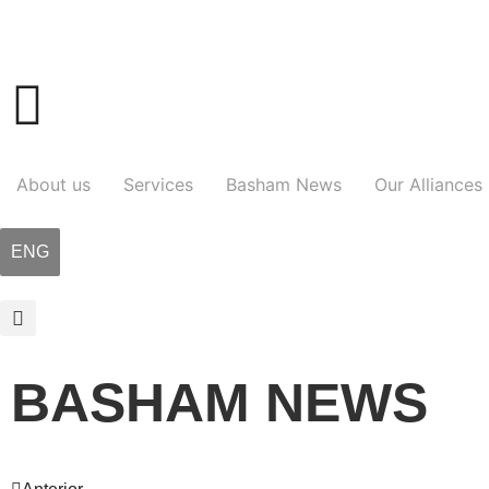
About us
Services
Basham News
Our Alliances
ENG
BASHAM NEWS