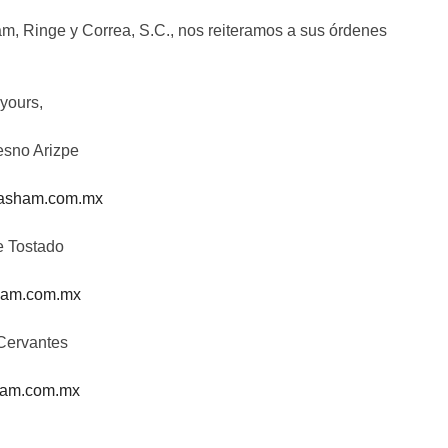
, Ringe y Correa, S.C., nos reiteramos a sus órdenes
 yours,
esno Arizpe
asham.com.mx
e Tostado
am.com.mx
 Cervantes
ham.com.mx